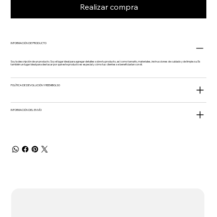
Realizar compra
INFORMACIÓN DE PRODUCTO
Soy la descripción de un producto. Soy el lugar ideal para agregar detalles sobre tu producto, así como tamaño, materiales, instrucciones de cuidado y de limpieza. Es
también un lugar ideal para destacar por qué este producto es especial y cómo tus clientes se beneficiarían con él.
POLÍTICA DE DEVOLUCIÓN Y REEMBOLSO
INFORMACIÓN DEL ENVÍO