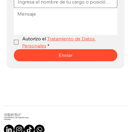
Autorizo el 
Tratamiento de Datos 
Personales
*
Enviar
coma@sugarvalley.com
+57 (300) 912 - 8113
Zona América. Cali, Valle del Cauca
Colombia