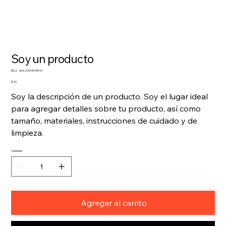
Soy un producto
SKU
SKU:
364215375135191
364215375135191
Precio
$ 20
Soy la descripción de un producto. Soy el lugar ideal
para agregar detalles sobre tu producto, así como
tamaño, materiales, instrucciones de cuidado y de
limpieza.
Cantidad
Agregar al carrito