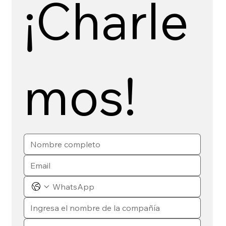
¡Charle
mos!