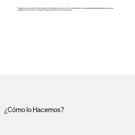
Trabajamos para convertir a tus clientes en embajadores de marca. Estos embajadores se vuelven
promotores
apasionados que
amplifican tu mensaje y consolidan la reputación de tu marca en el mercado.
¿Cómo lo Hacemos?