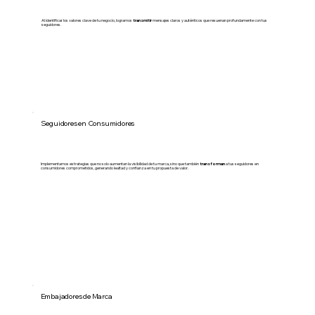
Al identificar los valores clave de tu negocio, logramos
transmitir
mensajes claros y auténticos que resuenan profundamente con tus
seguidores.
Seguidores en Consumidores
Implementamos estrategias que no solo aumentan la visibilidad de tu marca, sino que también
transforman
a tus seguidores en
consumidores comprometidos, generando lealtad y confianza en tu propuesta de valor.
Embajadores de Marca