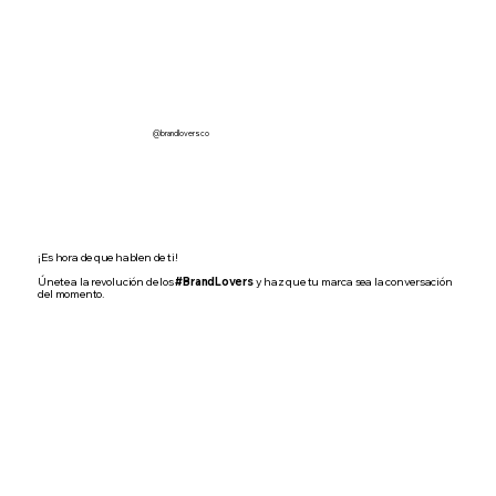
@brandloversco
¡Es hora de que hablen de ti!
Únete a la revolución de los
#BrandLovers
y haz que tu marca sea la conversación
del momento.