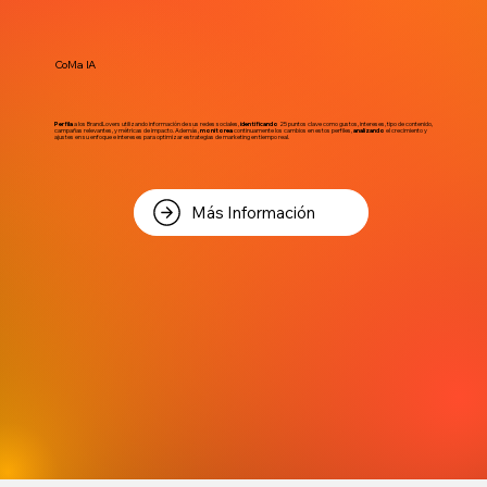
CoMa IA
Perfila
a los BrandLovers utilizando información de sus redes sociales,
identificando
25 puntos clave como gustos, intereses, tipo de contenido,
campañas relevantes, y métricas de impacto. Además,
monitorea
continuamente los cambios en estos perfiles,
analizando
el crecimiento y
ajustes en su enfoque e intereses para optimizar estrategias de marketing en tiempo real.
Más Información