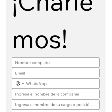
¡Charle
mos!