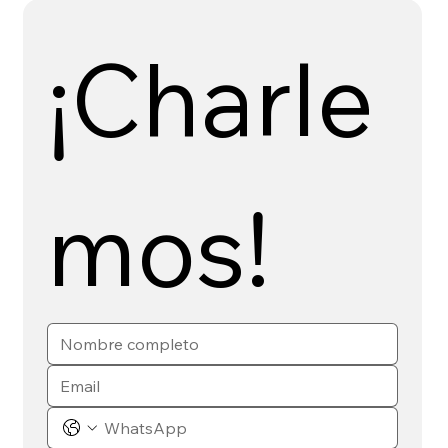
¡Charle
mos!