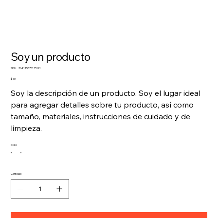
Soy un producto
SKU
SKU:
364115376135191
364115376135191
Precio
$ 10
Soy la descripción de un producto. Soy el lugar ideal
para agregar detalles sobre tu producto, así como
tamaño, materiales, instrucciones de cuidado y de
limpieza.
Color
Cantidad