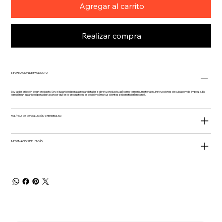
Agregar al carrito
Realizar compra
INFORMACIÓN DE PRODUCTO
Soy la descripción de un producto. Soy el lugar ideal para agregar detalles sobre tu producto, así como tamaño, materiales, instrucciones de cuidado y de limpieza. Es
también un lugar ideal para destacar por qué este producto es especial y cómo tus clientes se beneficiarían con él.
POLÍTICA DE DEVOLUCIÓN Y REEMBOLSO
INFORMACIÓN DEL ENVÍO