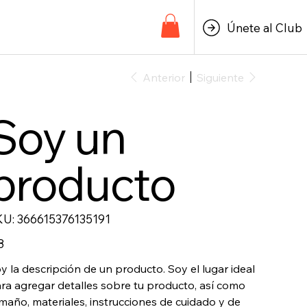
Únete al Club
Anterior
Siguiente
Soy un
producto
SKU
KU:
366615376135191
366615376135191
io
8
y la descripción de un producto. Soy el lugar ideal
ra agregar detalles sobre tu producto, así como
maño, materiales, instrucciones de cuidado y de