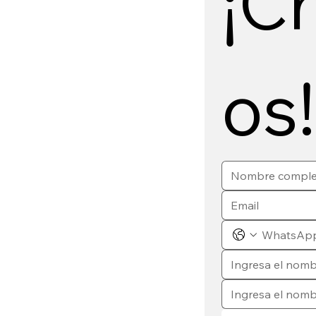
¡C
os!