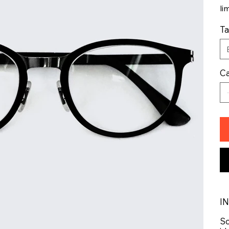
li
T
Ca
I
So