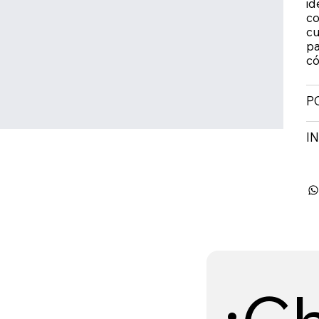
id
co
cu
pa
có
P
I