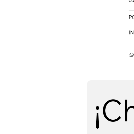
có
P
I
¡C