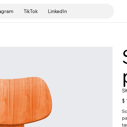
tagram
TikTok
LinkedIn
S
Prec
$ 
So
pa
ta