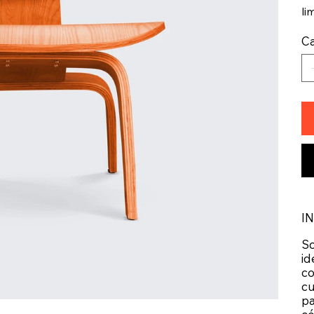
li
Ca
I
So
id
co
cu
pa