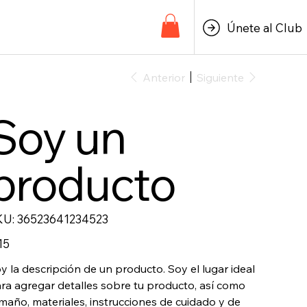
Únete al Club
Anterior
Siguiente
Soy un
producto
SKU
KU:
36523641234523
36523641234523
io
15
y la descripción de un producto. Soy el lugar ideal
ra agregar detalles sobre tu producto, así como
maño, materiales, instrucciones de cuidado y de