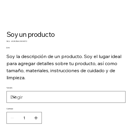
Soy un producto
SKU
SKU:
632835642834572
632835642834572
Precio
$ 40
Soy la descripción de un producto. Soy el lugar ideal
para agregar detalles sobre tu producto, así como
tamaño, materiales, instrucciones de cuidado y de
limpieza.
Tamaño
Cantidad