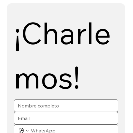
¡Charle
mos!