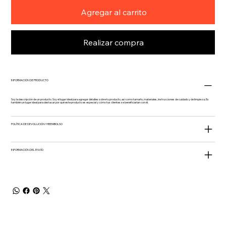
Agregar al carrito
Realizar compra
INFORMACIÓN DE PRODUCTO
Soy la descripción de un producto. Soy el lugar ideal para agregar detalles sobre tu producto, así como tamaño, materiales, instrucciones de cuidado y de limpieza. Es
también un lugar ideal para destacar por qué este producto es especial y cómo tus clientes se beneficiarían con él.
POLÍTICA DE DEVOLUCIÓN Y REEMBOLSO
INFORMACIÓN DEL ENVÍO