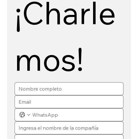
¡Charle
mos!