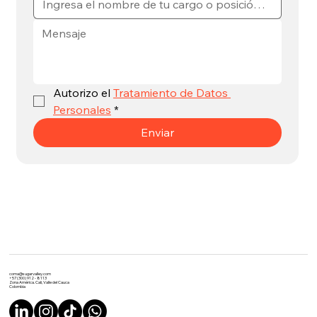
Autorizo el 
Tratamiento de Datos 
Personales
*
Enviar
coma@sugarvalley.com
+57 (300) 912 - 8113
Zona América. Cali, Valle del Cauca
Colombia