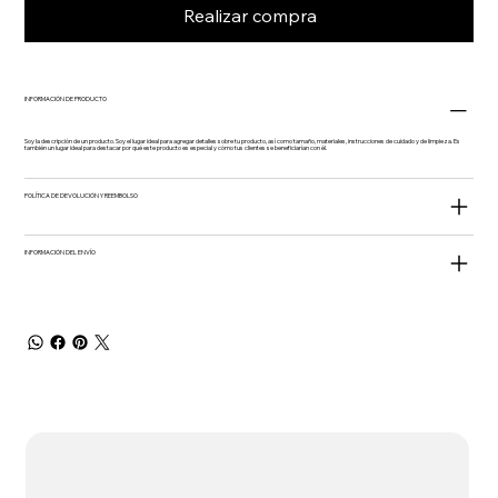
Realizar compra
INFORMACIÓN DE PRODUCTO
Soy la descripción de un producto. Soy el lugar ideal para agregar detalles sobre tu producto, así como tamaño, materiales, instrucciones de cuidado y de limpieza. Es
también un lugar ideal para destacar por qué este producto es especial y cómo tus clientes se beneficiarían con él.
POLÍTICA DE DEVOLUCIÓN Y REEMBOLSO
INFORMACIÓN DEL ENVÍO