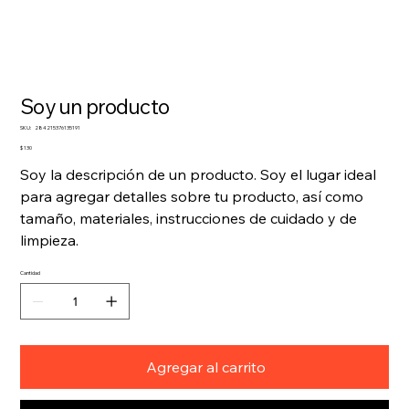
Soy un producto
SKU
SKU:
284215376135191
284215376135191
Precio
$ 130
Soy la descripción de un producto. Soy el lugar ideal
para agregar detalles sobre tu producto, así como
tamaño, materiales, instrucciones de cuidado y de
limpieza.
Cantidad
Agregar al carrito