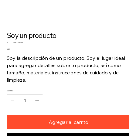
Soy un producto
SKU
SKU:
126351351935
126351351935
Precio
$ 45
Soy la descripción de un producto. Soy el lugar ideal
para agregar detalles sobre tu producto, así como
tamaño, materiales, instrucciones de cuidado y de
limpieza.
Cantidad
Agregar al carrito