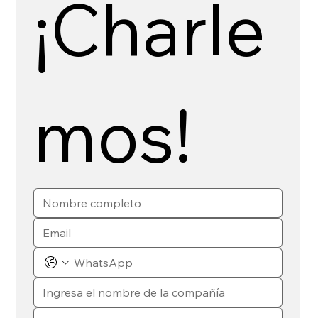
¡Charle
mos!