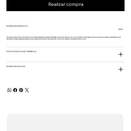
Realizar compra
INFORMACIÓN DE PRODUCTO
Soy la descripción de un producto. Soy el lugar ideal para agregar detalles sobre tu producto, así como tamaño, materiales, instrucciones de cuidado y de limpieza. Es
también un lugar ideal para destacar por qué este producto es especial y cómo tus clientes se beneficiarían con él.
POLÍTICA DE DEVOLUCIÓN Y REEMBOLSO
INFORMACIÓN DEL ENVÍO