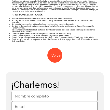
Reintegro del subsidio otorgado. Si el estudiante se retira del proceso formativo por causas no justificables,
deberá reintegrar a Comfandi el 100% del monto del subsidio otorgado hasta el momento del retiro. Se consideran
causas justificables para el retiro las siguientes: desempleo, incapacidad médica superior a 30 días o calamidad
personal o familiar hasta primer grado de consanguinidad, debidamente soportadas, que impida participar en el curso
por un tiempo superior a 30 días. Esta condición será evaluada por el comité técnico del programa. Debido a lo
anterior, los beneficiarios del subsidio deberán suscribir un documento donde se obligan a hacer dicho reintegro, en
caso de no suscribirlo, perderán el beneficio.
4. RECHAZO DE LA POSTULACIÓN.
Envío de la documentación fuera de las fechas establecidas para la convocatoria.
No subsanar o aclarar la información solicitada por la Caja de Compensación Familiar Comfandi dentro del plazo
otorgado.
No soportar los requisitos mínimos habilitantes establecidos en este documento.
No firmar el documento de carta de compromiso ni enviar la información solicitada por la Caja de Compensación
Familiar Comfandi.
No estar debidamente formalizada la afiliación del trabajador afiliado, personas a cargo o cónyuge o compañero(a)
permanente ante Comfandi.
Que el trabajador afiliado o la empresa empleadora dejen de ser afiliados a la Caja.
Que el postulante pierda su calidad de persona a cargo del trabajador afiliado.
Que el cónyuge o compañero(a) permanente del trabajador afiliado, sea desvinculado(a) del grupo familiar afiliado.
Que la empresa empleadora responsable de la afiliación no esté al día en el pago de aportes a Comfandi al momento
de la postulación.
Volver
¡Charlemos!