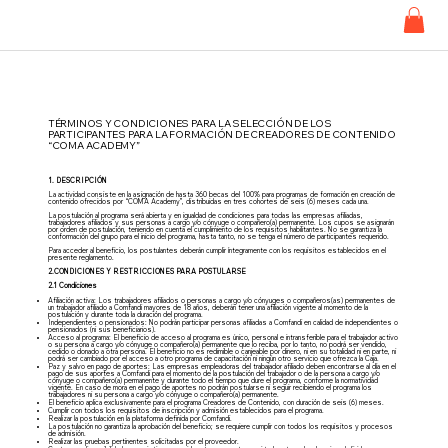
TÉRMINOS Y CONDICIONES PARA LA SELECCIÓN DE LOS
PARTICIPANTES PARA LA FORMACIÓN DE CREADORES DE CONTENIDO
“COMA ACADEMY”
1. DESCRIPCIÓN
La actividad consiste en la asignación de hasta 360 becas del 100% para programas de formación en creación de
contenido ofrecidos por “COMA Academy”, distribuidas en tres cohortes de seis (6) meses cada una.
La postulación al programa será abierta y en igualdad de condiciones para todas las empresas afiliadas,
trabajadores afiliados y sus personas a cargo y/o cónyuge o compañero(a) permanente. Los cupos se asignarán
por orden de postulación, teniendo en cuenta el cumplimiento de los requisitos habilitantes. No se garantiza la
conformación del grupo para el inicio del programa, hasta tanto, no se tenga el número de participantes requerido.
Para acceder al beneficio, los postulantes deberán cumplir íntegramente con los requisitos establecidos en el
presente reglamento.
2.CONDICIONES Y RESTRICCIONES PARA POSTULARSE
2.1 Condiciones
Afiliación activa: Los trabajadores afiliados o personas a cargo y/o cónyuges o compañeros(as) permanentes de
un trabajador afiliado a Comfandi mayores de 18 años, deberán tener una afiliación vigente al momento de la
postulación y durante toda la duración del programa.
Independientes o pensionados: No podrán participar personas afiliadas a Comfandi en calidad de independientes o
pensionados (ni sus beneficiarios).
Acceso al programa: El beneficio de acceso al programa es único, personal e intransferible para el trabajador activo
o su persona a cargo y/o cónyuge o compañero(a) permanente que lo reciba, por lo tanto, no podrá ser vendido,
cedido o donado a otra persona. El beneficio no es redimible o canjeable por dinero, ni en su totalidad ni en parte, ni
podrá ser cambiado por el acceso a otro programa de capacitación ni ningún otro servicio que ofrezca la Caja.
Paz y salvo en pago de aportes: Las empresas empleadoras del trabajador afiliado deben encontrarse al día en el
pago de sus aportes a Comfandi para el momento de la postulación del trabajador o de la persona a cargo y/o
cónyuge o compañero(a) permanente y durante todo el tiempo que dure el programa, conforme la normatividad
vigente. En caso de mora en el pago de aportes no podrán postularse ni seguir recibiendo el programa los
trabajadores ni su persona a cargo y/o cónyuge o compañero(a) permanente.
El beneficio aplica exclusivamente para el programa Creadores de Contenido, con duración de seis (6) meses.
Cumplir con todos los requisitos de inscripción y admisión establecidos para el programa.
Realizar la postulación en la plataforma definida por Comfandi.
La postulación no garantiza la aprobación del beneficio; se requiere cumplir con todos los requisitos y procesos
de admisión.
Realizar las pruebas pertinentes solicitadas por el proveedor.