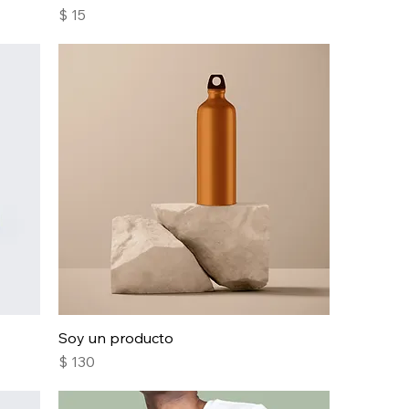
Precio
$ 15
Soy un producto
Precio
$ 130