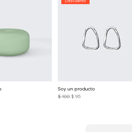
Descuento
o
Soy un producto
Precio
Precio de oferta
$ 100
$ 95