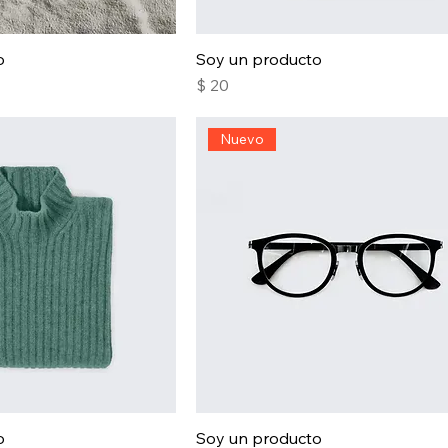
o
Soy un producto
Precio
$ 20
Nuevo
o
Soy un producto