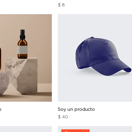
Precio
$ 8
o
Soy un producto
Precio
$ 40