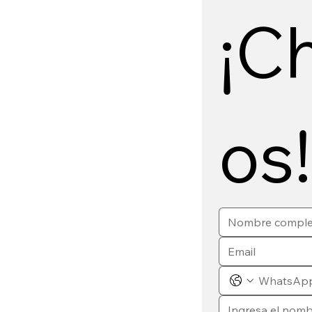
¡C
os!