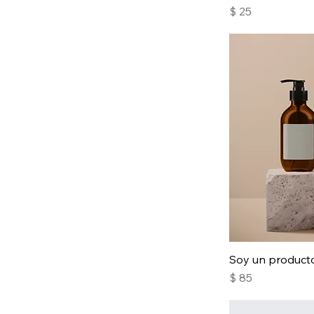
Precio
$ 25
Soy un product
Precio
$ 85